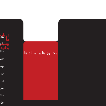
درباره
هدف
ما
بیشتر
با 
بدانید
حال
مجــوز ها و نمــاد ها
شما
وسا
چیز
دار
می 
حال
حاض