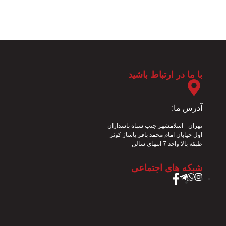
با ما در ارتباط باشید
تمامی
حقوق
این
طراحی
آدرس ما:
سایت
فروشگاه
تهران - اسلامشهر جنب سپاه پاسداران
و
متعلق
اول خیابان امام محمد باقر پاساژ کوثر
به
سئو
طبقه بالا واحد 7 انتهای سالن
:
ایران
وب
کمپ
شبکه های اجتماعی
شاپ
نگاران
می
پارسه
باشد
.