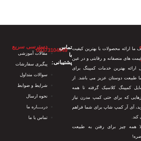
دسترسی سریع
تماس
 ما ارائه محصولات با بهترین کیفیت
09373104049
مقالات آموزشی
با
قیمت های منصفانه و رقابتی و در عین
پشتیبانی:
پیگیری سفارشات
 ارائه بهترین خدمات کمپینگ برای
سوالات متداول
 طبیعت دوستان عزیز می باشد. از
شرایط و ضوابط
یل کمپینگ کلاسیک گرفته تا همه
نحوه ارسال
هایی که برای حتی کمپ مدرن نیاز
دربــــاره ما
ید، آی آر کمپ شاپ برای شما فراهم
کند.
تماس با ما
ا همه چیز برای رفتن به طبیعت
ره!