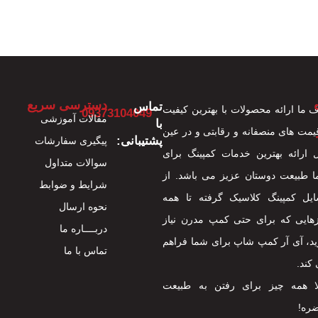
دسترسی سریع
تماس
 ما ارائه محصولات با بهترین کیفیت
09373104049
مقالات آموزشی
با
قیمت های منصفانه و رقابتی و در عین
پشتیبانی:
پیگیری سفارشات
 ارائه بهترین خدمات کمپینگ برای
سوالات متداول
 طبیعت دوستان عزیز می باشد. از
شرایط و ضوابط
یل کمپینگ کلاسیک گرفته تا همه
نحوه ارسال
هایی که برای حتی کمپ مدرن نیاز
دربــــاره ما
ید، آی آر کمپ شاپ برای شما فراهم
تماس با ما
کند.
ا همه چیز برای رفتن به طبیعت
ره!