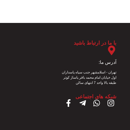
با ما در ارتباط باشید
تمامی
حقوق
این
طراحی
آدرس ما:
سایت
فروشگاه
تهران - اسلامشهر جنب سپاه پاسداران
و
متعلق
اول خیابان امام محمد باقر پاساژ کوثر
به
سئو
طبقه بالا واحد 7 انتهای سالن
:
ایران
وب
کمپ
شبکه های اجتماعی
شاپ
نگاران
می
پارسه
باشد
.