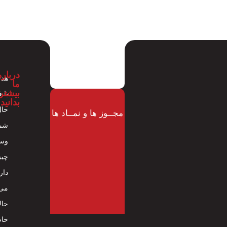
درباره
هدف
ما
بیشتر
با 
بدانید
حال
مجــوز ها و نمــاد ها
شما
وسا
چیز
دار
می 
حال
حاض