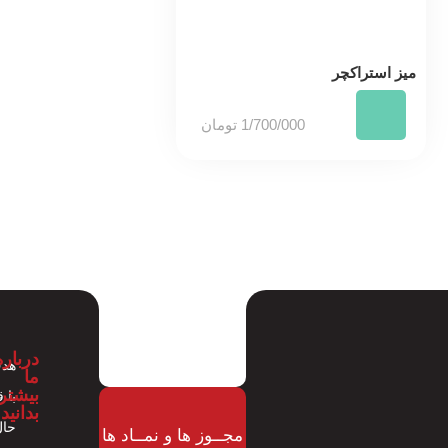
میز استراکچر
1/700/000
تومان
درباره
هدف
ما
بیشتر
با 
بدانید
حال
مجــوز ها و نمــاد ها