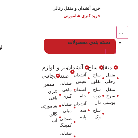
خرید آتشدان و منقل زغالی
خرید کتری شامورتی
دسته بندی محصولات
ل
منقل
ساج
آتشدان
میز و
لوازم
منقل
ساج
آتشدان
صندلی
جانبی
رحلی
تفلون
نفیس
صندلی
سفر
منقل
ساج
آتشدان
ماهی
کتری
سرخ
درب
جام
گیری
باغی
پوستی
دار
آتشدان
صندلی
شامورتی
ساج
سه
مبلی
گالن
وک
پایه
صندلی
آب
کمپینگ
صندلی