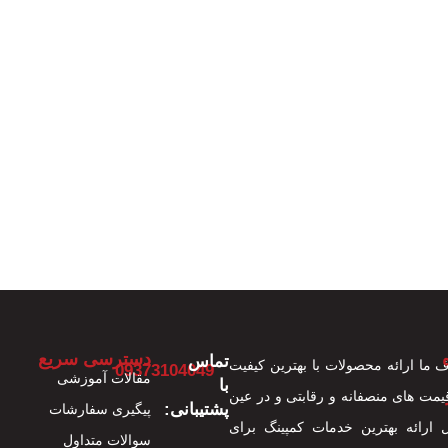
دسترسی سریع
تماس
 ما ارائه محصولات با بهترین کیفیت
09373104049
مقالات آموزشی
با
قیمت های منصفانه و رقابتی و در عین
پشتیبانی:
پیگیری سفارشات
 ارائه بهترین خدمات کمپینگ برای
سوالات متداول