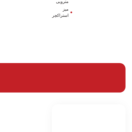
مترویی
میز
استراکچر