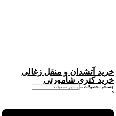
پرش
به
محتوا
خرید آتشدان و منقل زغالی
خرید کتری شامورتی
جستجو محصولات ...
×