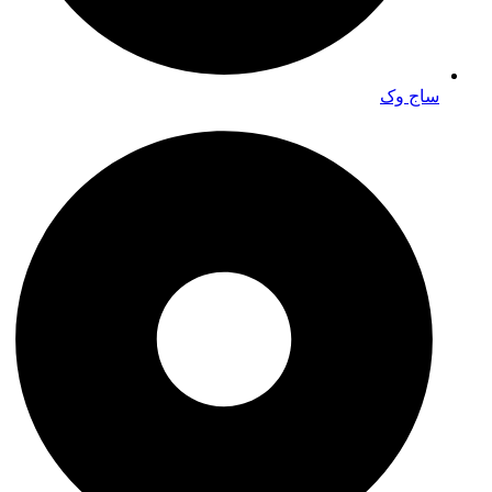
ساج وک